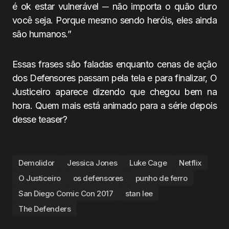
é ok estar vulnerável ─ não importa o quão duro
você seja. Porque mesmo sendo heróis, eles ainda
são humanos.”
Essas frases são faladas enquanto cenas de ação
dos Defensores passam pela tela e para finalizar, O
Justiceiro aparece dizendo que chegou bem na
hora. Quem mais está animado para a série depois
desse teaser?
Demolidor
Jessica Jones
Luke Cage
Netflix
O Justiceiro
os defensores
punho de ferro
San Diego Comic Con 2017
stan lee
The Defenders