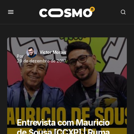
Victor Morais
Por
29 de dezembro de 2017
Entrevista com Mauricio
de Sousa [CCXP] | Ruma