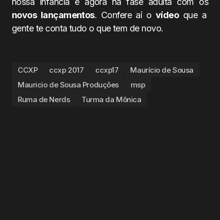
nossa infância e agora na fase adulta com os
novos lançamentos
. Confere aí o
vídeo
que a
gente te conta tudo o que tem de novo.
CCXP
ccxp 2017
ccxp17
Maurício de Sousa
Mauricio de Sousa Produções
msp
Ruma de Nerds
Turma da Mônica