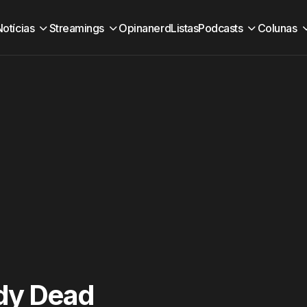
Notícias
Streamings
Opinanerd
Listas
Podcasts
Colunas
ady Dead