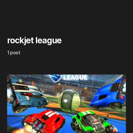
rockjet league
1 post