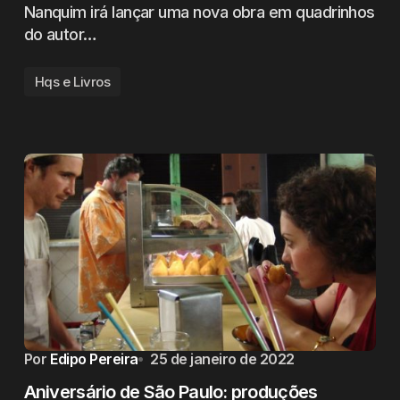
Nanquim irá lançar uma nova obra em quadrinhos
do autor…
Hqs e Livros
Por
Edipo Pereira
25 de janeiro de 2022
Aniversário de São Paulo: produções