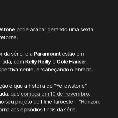
wstone
pode acabar gerando uma sexta
retorne.
or da série, e a
Paramount
estão em
orada, com
Kelly Reilly
e
Cole Hauser
,
respectivamente, encabeçando o enredo.
ão é que a história de “Yellowstone”
rada, que
começa em 10 de novembro
.
o seu projeto de filme faroeste – “
Horizon:
rna aos episódios finais da série.