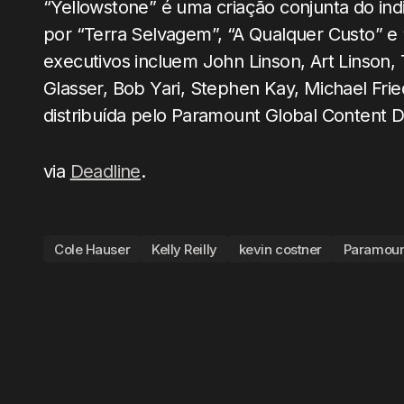
“Yellowstone” é uma criação conjunta do ind
por “Terra Selvagem”, “A Qualquer Custo” e 
executivos incluem John Linson, Art Linson, 
Glasser, Bob Yari, Stephen Kay, Michael Frie
distribuída pelo Paramount Global Content Di
via
Deadline
.
Cole Hauser
Kelly Reilly
kevin costner
Paramoun