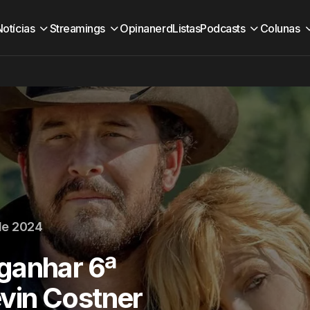
Notícias
Streamings
Opinanerd
Listas
Podcasts
Colunas
de 2024
ganhar 6ª
vin Costner