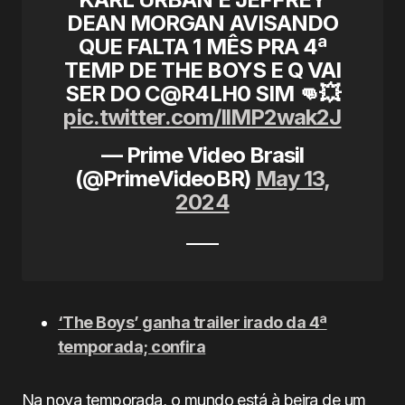
DEAN MORGAN AVISANDO
QUE FALTA 1 MÊS PRA 4ª
TEMP DE THE BOYS E Q VAI
SER DO C@R4LH0 SIM 👊💥
pic.twitter.com/IlMP2wak2J
— Prime Video Brasil
(@PrimeVideoBR)
May 13,
2024
‘The Boys’ ganha trailer irado da 4ª
temporada; confira
Na nova temporada, o mundo está à beira de um