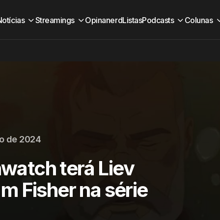
Notícias
Streamings
Opinanerd
Listas
Podcasts
Colunas
o de 2024
hwatch terá Liev
m Fisher na série