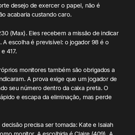
rte desejo de exercer o papel, não é
são acabaria custando caro.
 230 (Max). Eles recebem a missão de indicar
 A escolha é previsível: o jogador 98 é o
e 417.
próprios monitores também são obrigados a
 indicaram. A prova exige que um jogador de
ndo seu número dentro da caixa preta. O
rápido e escapa da eliminação, mas perde
decisão precisa ser tomada: Kate e Isaiah
omo monitor. A escolhida é Claire (409). A