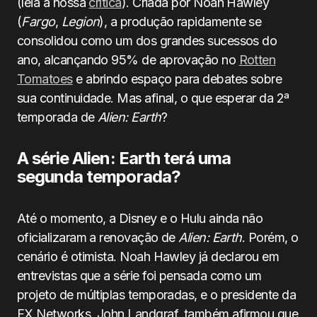
(leia a nossa
crítica
). Criada por Noah Hawley
(
Fargo
,
Legion
), a produção rapidamente se
consolidou como um dos grandes sucessos do
ano, alcançando 95% de aprovação no
Rotten
Tomatoes
e abrindo espaço para debates sobre
sua continuidade. Mas afinal, o que esperar da 2ª
temporada de
Alien: Earth
?
A série Alien: Earth terá uma
segunda temporada?
Até o momento, a Disney e o Hulu ainda não
oficializaram a renovação de
Alien: Earth
. Porém, o
cenário é otimista. Noah Hawley já declarou em
entrevistas que a série foi pensada como um
projeto de múltiplas temporadas, e o presidente da
FX Networks, John Landgraf, também afirmou que