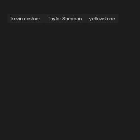
kevin costner
Taylor Sheridan
yellowstone