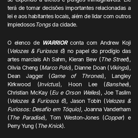
terá de tomar decisões importantes relacionadas a
lei e aos habitantes locais, além de lidar com outros
impiedosos
Tongs
da cidade.
O elenco de
WARRIOR
conta com Andrew Koji
(
Velozes & Furiosos 6
) no papel do prodígio das
artes marciais Ah Sahm, Kieran Bew (
The Street
),
Olivia Cheng (
Marco Polo
), Dianne Doan (
Vikings
),
Dean Jagger (
Game of Thrones
), Langley
Kirkwood (
Invictus
), Hoon Lee (
Banshee
),
Christian McKay (
Eu e Orson Welles
), Joe Taslim
(
Velozes & Furiosos 6
), Jason Tobin (
Velozes &
Furiosos: Desafio em Tóquio),
Joanna Vanderham
(
The Paradise
), Tom Weston-Jones (
Copper
) e
Perry Yung (
The Knick
).