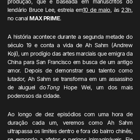
produção, que é baseada em manuscritos do
lendário Bruce Lee, estreia em
10 de maio
, às
23h
,
no canal
MAX PRIME
.
A história acontece durante a segunda metade do
século 19 e conta a vida de Ah Sahm (Andrew
Koji), um prodígio das artes marciais que emigra da
China para San Francisco em busca de um antigo
amor. Depois de demonstrar seu talento como
lutador, Ah Sahm se transforma em um assassino
de aluguel do
Tong
Hope Wei, um dos mais
poderosos da cidade.
Ao longo de dez episódios com uma hora de
duração cada um, veremos como Ah Sahm
ultrapassa os limites dentro e fora do bairro chinês,
se expondo a afetos e perigos inimagináveis. Ele