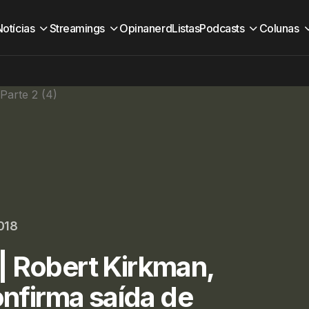
Notícias
Streamings
Opinanerd
Listas
Podcasts
Colunas
018
| Robert Kirkman,
onfirma saída de