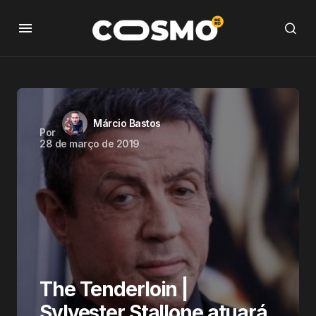
Márcio Bastos
Por
28 de março de 2019
The Tenderloin |
Sylvester Stallone atuará