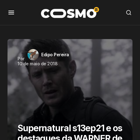
Edipo Pereira
Por
10 de maio de 2018
Supernatural s13ep21 e os
destaques da WARNER de