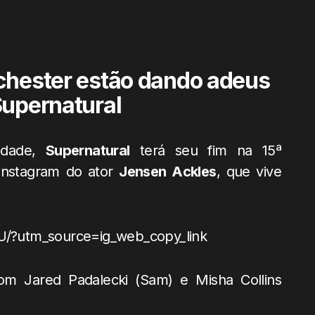
chester estão dando adeus
Supernatural
idade,
Supernatural
terá seu fim na 15ª
 Instagram do ator
Jensen Ackles
, que vive
/?utm_source=ig_web_copy_link
om Jared Padalecki (Sam) e Misha Collins