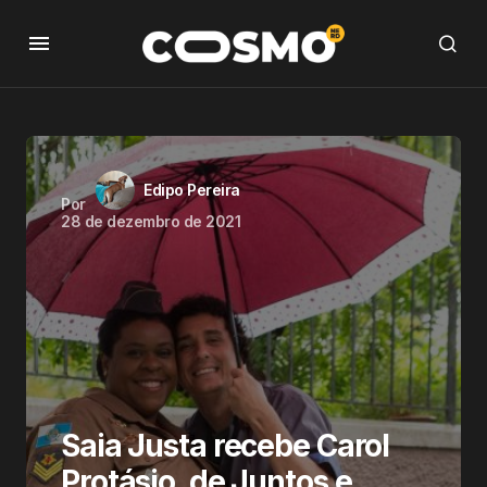
Edipo Pereira
Por
28 de dezembro de 2021
Saia Justa recebe Carol
Protásio, de Juntos e