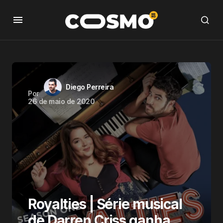
Diego Perreira
Por
26 de maio de 2020
Royalties | Série musical
de Darren Criss ganha