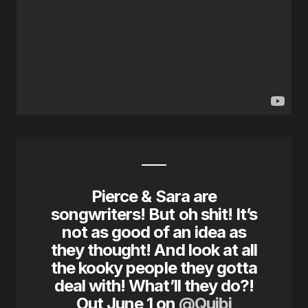
Pierce & Sara are
songwriters! But oh shit! It’s
not as good of an idea as
they thought! And look at all
the kooky people they gotta
deal with! What’ll they do?!
Out June 1 on
@Quibi