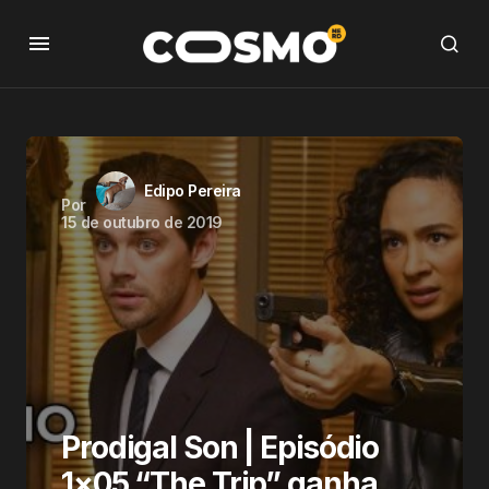
Edipo Pereira
Por
15 de outubro de 2019
Prodigal Son | Episódio
1×05 “The Trip” ganha