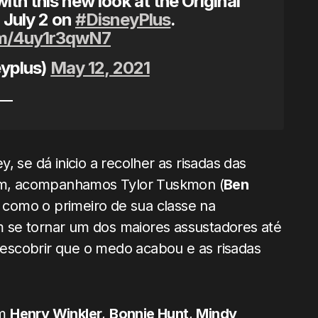
ith this new look at the Original
 July 2 on
#DisneyPlus
.
om/4uy1r3qwN7
yplus)
May 12, 2021
 se dá inicio a recolher as risadas das
ssim, acompanhamos Tylor Tuskmon (
Ben
como o primeiro de sua classe na
 se tornar um dos maiores assustadores até
escobrir que o medo acabou e as risadas
om
Henry Winkler
,
Bonnie Hunt
,
Mindy