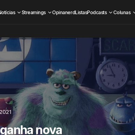
Notícias
Streamings
Opinanerd
Listas
Podcasts
Colunas
 2021
 ganha nova