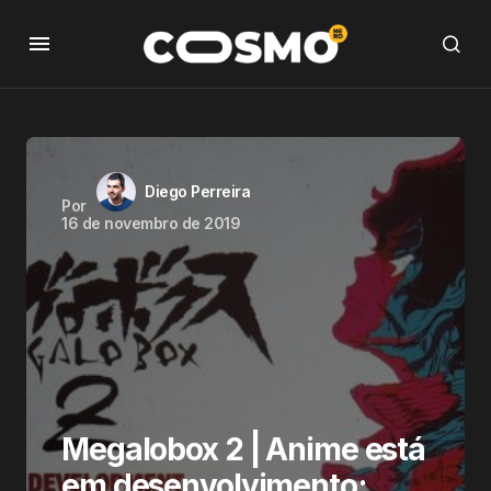
Diego Perreira
Por
16 de novembro de 2019
Megalobox 2 | Anime está
em desenvolvimento;