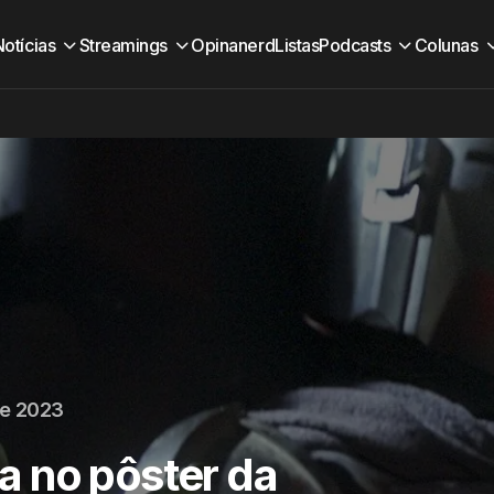
Notícias
Streamings
Opinanerd
Listas
Podcasts
Colunas
de 2023
 no pôster da