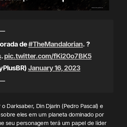
porada de
#TheMandalorian
. ?
s
.
pic.twitter.com/fKi20o7BK5
eyPlusBR)
January 16, 2023
o Darksaber, Din Djarin (Pedro Pascal) e
 sobre eles em um planeta dominado por
ue seu personagem terá um papel de líder