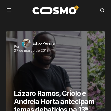
Edipo Pereira
Por
27 de março de 2018
Lázaro Ramos, Criolo e
Andreia Horta antecipam
temas debatidos na 13ª