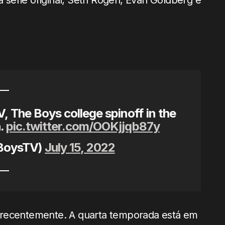
da série original, Seth Rogen, Evan Goldberg e
, The Boys college spinoff in the
h.
pic.twitter.com/OOKjjqb87y
BoysTV)
July 15, 2022
recentemente. A quarta temporada está em