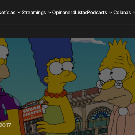
Notícias
Streamings
Opinanerd
Listas
Podcasts
Colunas
 2017