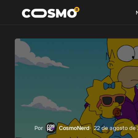
Por
CosmoNerd
22 de agosto de