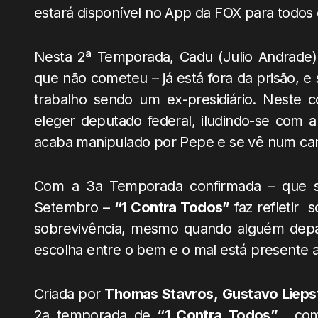
estará disponível no App da FOX para todos
Nesta 2ª Temporada, Cadu (Julio Andrade) 
que não cometeu – já está fora da prisão, e 
trabalho sendo um ex-presidiário. Neste 
eleger deputado federal, iludindo-se com a 
acaba manipulado por Pepe e se vê num ca
Com a 3a Temporada confirmada – que se
Setembro –
“1 Contra Todos”
faz refletir
sobrevivência, mesmo quando alguém depar
escolha entre o bem e o mal está presente a
Criada por
Thomas Stavros,
Gustavo Liepst
2a temporada de
“1 Contra Todos”,
com 