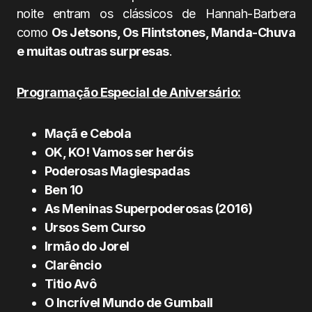
noite entram os clássicos de Hannah-Barbera
como
Os Jetsons, Os Flintstones, Manda-Chuva
e muitas outras surpresas
.
Programação Especial de Aniversário:
Maçã e Cebola
OK, KO! Vamos ser heróis
Poderosas Magiespadas
Ben 10
As Meninas Superpoderosas (2016)
Ursos Sem Curso
Irmão do Jorel
Clarêncio
Titio Avô
O Incrível Mundo de Gumball