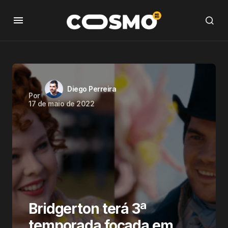
Diego Perreira
Por
17 de maio de 2022
Bridgerton terá 3ª
temporada focada em