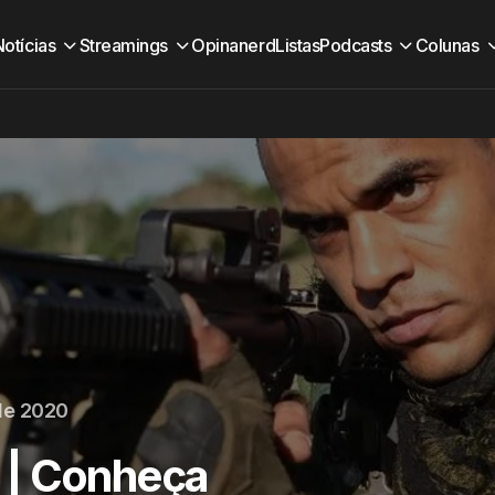
Notícias
Streamings
Opinanerd
Listas
Podcasts
Colunas
de 2020
 | Conheça