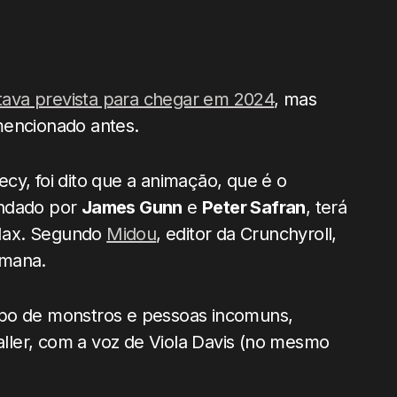
stava prevista para chegar em 2024
, mas
mencionado antes.
cy, foi dito que a animação, que é o
ndado por
James Gunn
e
Peter Safran
, terá
 Max. Segundo
Midou
, editor da Crunchyroll,
emana.
o de monstros e pessoas incomuns,
ler, com a voz de Viola Davis (no mesmo