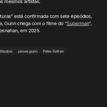
os mesmos artistas.
uras” está confirmada com sete episódios,
da, Gunn chega com o filme do “
Superman
“,
rosnahan, em 2025.
Studios
james gunn
Peter Safran