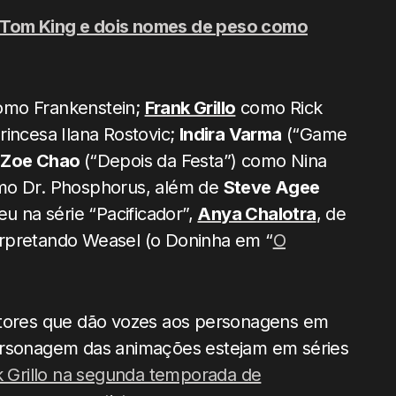
 Tom King e dois nomes de peso como
mo Frankenstein;
Frank Grillo
como Rick
rincesa Ilana Rostovic;
Indira Varma
(“Game
;
Zoe Chao
(“Depois da Festa”) como Nina
omo Dr. Phosphorus, além de
Steve Agee
 na série “Pacificador”,
Anya Chalotra
, de
rpretando Weasel (o Doninha em “
O
atores que dão vozes aos personagens em
personagem das animações estejam em séries
k Grillo na segunda temporada de