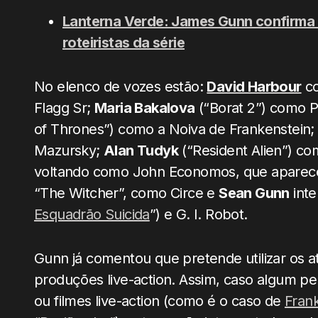
Lanterna Verde: James Gunn confirma
roteiristas da série
No elenco de vozes estão:
David Harbour
co
Flagg Sr;
Maria Bakalova
(“Borat 2”) como P
of Thrones”) como a Noiva de Frankenstein
Mazursky;
Alan Tudyk
(“Resident Alien”) c
voltando como John Economos, que apareceu
“The Witcher”, como Circe e
Sean Gunn
inte
Esquadrão Suicida
”) e G. I. Robot.
Gunn já comentou que pretende utilizar os 
produções live-action. Assim, caso algum 
ou filmes live-action (como é o caso de
Fran