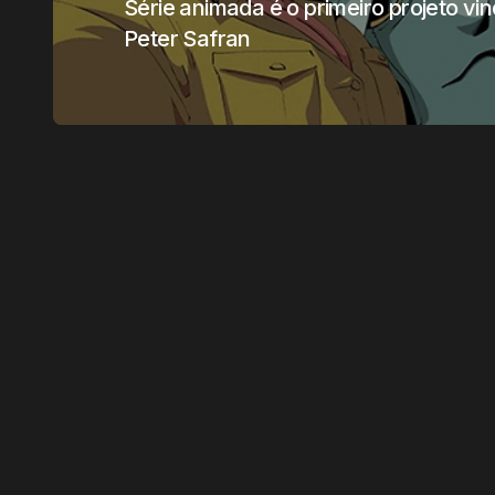
Série animada é o primeiro projeto v
Peter Safran