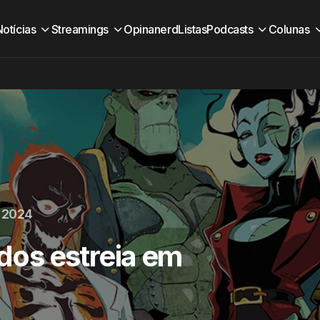
Notícias
Streamings
Opinanerd
Listas
Podcasts
Colunas
e 2024
os estreia em