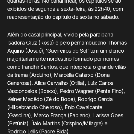
quartas-feiras. No canal linear, os capítulos serão
exibidos de segunda a sexta-feira, às 22h40, com
reapresentação do capítulo de sexta no sábado.
Além do casal principal, vivido pela paraibana
Isadora Cruz (Rosa) e pelo pernambucano Thomas
Aquino (Josué), ‘Guerreiros do Sol’ tem um elenco
majoritariamente nordestino formado por nomes
como Irandhir Santos, que interpreta o grande vilão
da trama (Arduíno), Marcélia Catarxo (Dona
Generosa), Alice Carvalho (Otília), Luiz Carlos
Vasconcelos (Bosco), Pedro Wagner (Pente Fino),
Kelner Macêdo (Zé do Bode), Rodrigo Garcia
(Hildebrando Cheiroso), Ênio Cavalcante
(Gasolina), Marco França (Fabiano), Larissa Goes
(Petúnia), Ítalo Martins (Crispino/Milagre) e
Rodrigo Lélis (Padre Bida).