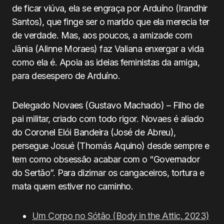
de ficar viúva, ela se engraça por Arduíno (Irandhir
Santos), que finge ser o marido que ela merecia ter
de verdade. Mas, aos poucos, a amizade com
Jânia (Alinne Moraes) faz Valiana enxergar a vida
como ela é. Apoia as ideias feministas da amiga,
para desespero de Arduíno.
Delegado Novaes (Gustavo Machado) – Filho de
pai militar, criado com todo rigor. Novaes é aliado
do Coronel Elói Bandeira (José de Abreu),
persegue Josué (Thomás Aquino) desde sempre e
tem como obsessão acabar com o “Governador
do Sertão”. Para dizimar os cangaceiros, tortura e
mata quem estiver no caminho.
Um Corpo no Sótão (Body in the Attic, 2023)