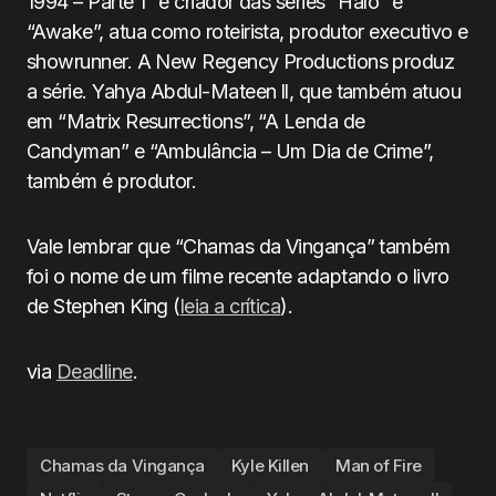
1994 – Parte 1” e criador das séries “Halo” e
“Awake”, atua como roteirista, produtor executivo e
showrunner. A New Regency Productions produz
a série. Yahya Abdul-Mateen ll, que também atuou
em “Matrix Resurrections”, “A Lenda de
Candyman” e “Ambulância – Um Dia de Crime”,
também é produtor.
Vale lembrar que “Chamas da Vingança” também
foi o nome de um filme recente adaptando o livro
de Stephen King (
leia a crítica
).
via
Deadline
.
Chamas da Vingança
Kyle Killen
Man of Fire