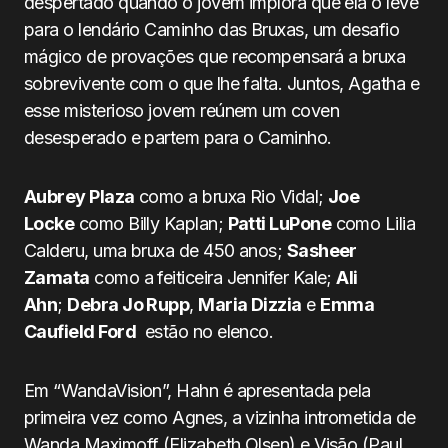
despertado quando o jovem implora que ela o leve
para o lendário Caminho das Bruxas, um desafio
mágico de provações que recompensará a bruxa
sobrevivente com o que lhe falta. Juntos, Agatha e
esse misterioso jovem reúnem um coven
desesperado e partem para o Caminho.
Aubrey Plaza
como a bruxa Rio Vidal;
Joe
Locke
como Billy Kaplan;
Patti LuPone
como Lilia
Calderu, uma bruxa de 450 anos;
Sasheer
Zamata
como a feiticeira Jennifer Kale;
Ali
Ahn
;
Debra Jo Rupp
,
Maria Dizzia
e
Emma
Caufield Ford
estão no elenco.
Em “WandaVision”, Hahn é apresentada pela
primeira vez como Agnes, a vizinha intrometida de
Wanda Maximoff (Elizabeth Olsen) e Visão (Paul