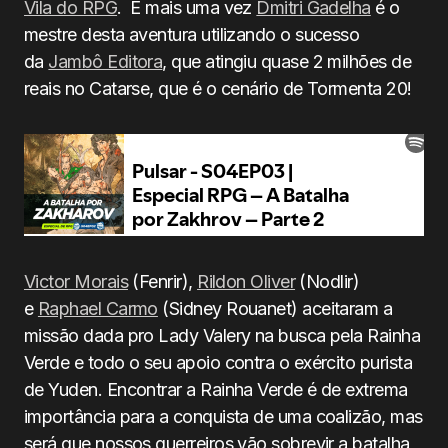
Vila do RPG
. E mais uma vez
Dmitri Gadelha
é o
mestre desta aventura utilizando o sucesso
da
Jambô Editora
, que atingiu quase 2 milhões de
reais no Catarse, que é o cenário de Tormenta 20!
Victor Morais
(Fenrir),
Rildon Oliver
(Nodlir)
e
Raphael Carmo
(Sidney Rouanet) aceitaram a
missão dada pro Lady Valery na busca pela Rainha
Verde e todo o seu apoio contra o exército purista
de Yuden. Encontrar a Rainha Verde é de extrema
importância para a conquista de uma coalizão, mas
será que nossos guerreiros vão sobrevir a batalha