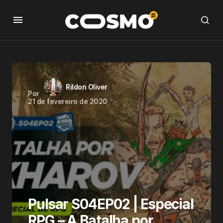
Rildon Oliver
Por
21 de fevereiro de 2020
Pulsar S04EP02 | Especial
RPG – A Batalha por