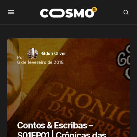
Rildon Oliver
Por
6 de fevereiro de 2018
Contos & Escribas –
S01EP01 | Crônicas das