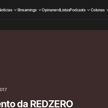
Notícias
Streamings
Opinanerd
Listas
Podcasts
Colunas
2017
ento da REDZERO