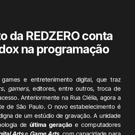
to da REDZERO conta
dox na programação
 games e entretenimento digital, que traz
rs
,
gamers
, editores, entre outros, troca de
acesso. Anteriormente na Rua Clélia, agora a
este de São Paulo. O novo estabelecimento é
igna de um estúdio de gravação. A unidade
ologia de
última geração
e computadores
gital Arts
e
Game Arts
, com capacidade para