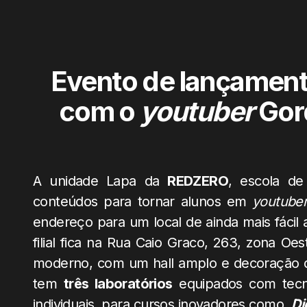
Evento de lançamen
com o
youtuber
Gor
A unidade Lapa da
REDZERO
, escola de
conteúdos para tornar alunos em
youtube
endereço para um local de ainda mais fácil 
filial fica na Rua Caio Graco, 263, zona O
moderno, com um hall amplo e decoração d
tem
três laboratórios
equipados com tecn
individuais, para cursos inovadores como,
Di