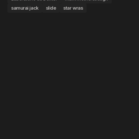
samurai jack
slide
star wras