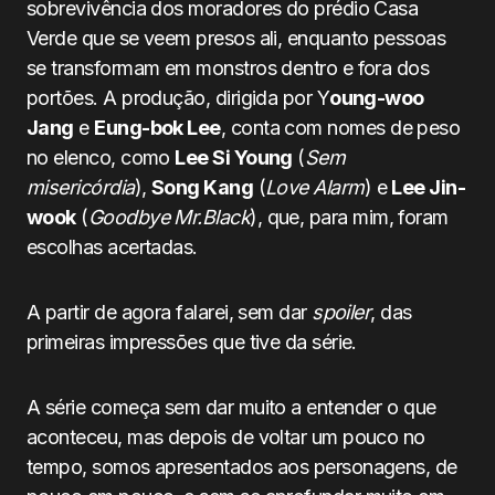
sobrevivência dos moradores do prédio Casa
Verde que se veem presos ali, enquanto pessoas
se transformam em monstros dentro e fora dos
portões. A produção, dirigida por Y
oung-woo
Jang
e
Eung-bok Lee
, conta com nomes de peso
no elenco, como
Lee Si Young
(
Sem
misericórdia
),
Song Kang
(
Love Alarm
) e
Lee Jin-
wook
(
Goodbye Mr.Black
), que, para mim, foram
escolhas acertadas.
A partir de agora falarei, sem dar
spoiler
, das
primeiras impressões que tive da série.
A série começa sem dar muito a entender o que
aconteceu, mas depois de voltar um pouco no
tempo, somos apresentados aos personagens, de