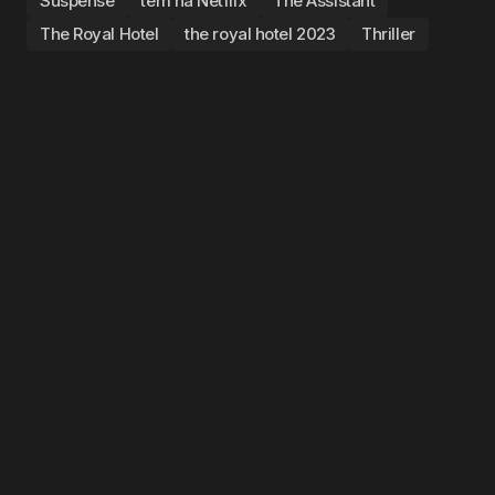
Suspense
tem na Netflix
The Assistant
The Royal Hotel
the royal hotel 2023
Thriller