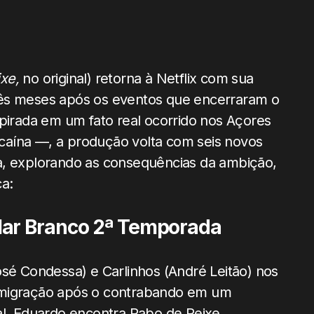
ixe,
no original) retorna à Netflix com sua
três meses após os eventos que encerraram o
spirada em um fato real ocorrido nos Açores
caína —, a produção volta com seis novos
a, explorando as consequências da ambição,
ca:
Mar Branco 2ª Temporada
 Condessa) e Carlinhos (André Leitão) nos
imigração após o contrabando em um
al, Eduardo encontra Rabo de Peixe