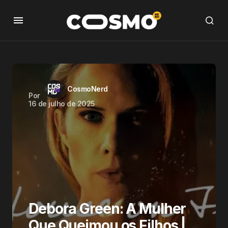
CosmoNerd
Por
16 de julho de 2025
Debora Green: A Mulher
Que Queimou os Filhos |