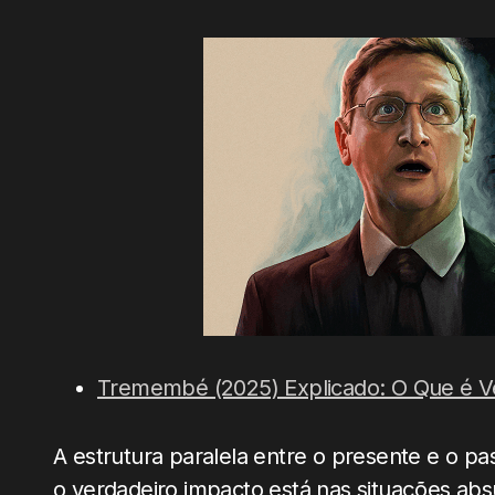
Tremembé (2025) Explicado: O Que é Ve
A estrutura paralela entre o presente e o p
o verdadeiro impacto está nas situações ab