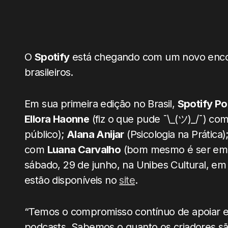
O
Spotify
está chegando com um novo encon
brasileiros.
Em sua primeira edição no Brasil,
Spotify P
Ellora Haonne
(fiz o que pude ¯\_(ツ)_/¯) co
público);
Alana Anijar
(Psicologia na Prática)
com
Luana Carvalho
(bom mesmo é ser emoc
sábado, 29 de junho, na Unibes Cultural, em 
estão disponíveis no
site
.
“Temos o compromisso contínuo de apoiar e
podcasts. Sabemos o quanto os criadores sã