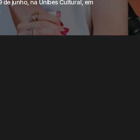
 de junho, na Unibes Cultural, em
a