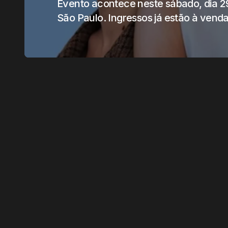
Evento acontece neste sábado, dia 29
São Paulo. Ingressos já estão à vend