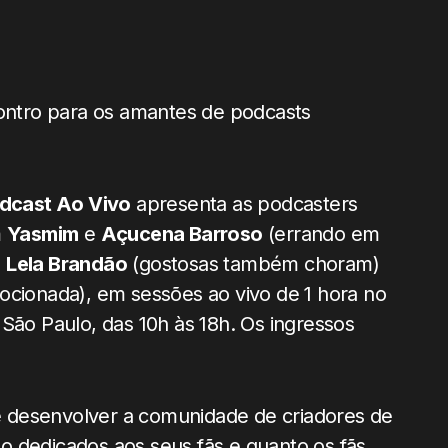
tro para os amantes de podcasts
odcast Ao Vivo
apresenta as podcasters
m
Yasmim
e
Açucena Barroso
(errando em
;
Lela Brandão
(gostosas também choram)
ionada), em sessões ao vivo de 1 hora no
São Paulo, das 10h às 18h. Os ingressos
 desenvolver a comunidade de criadores de
o dedicados aos seus fãs e quanto os fãs