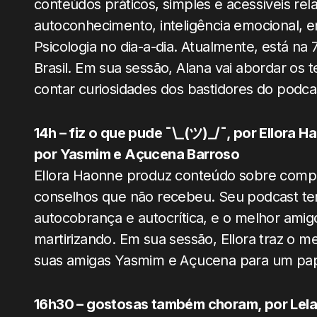
conteúdos práticos, simples e acessíveis re
autoconhecimento, inteligência emocional, en
Psicologia no dia-a-dia. Atualmente, está na
Brasil. Em sua sessão, Alana vai abordar os 
contar curiosidades dos bastidores do podca
14h – fiz o que pude ¯\_(ツ)_/¯, por Ellora 
por Yasmim e Açucena Barroso
Ellora Haonne produz conteúdo sobre compo
conselhos que não recebeu. Seu podcast t
autocobrança e autocrítica, e o melhor amig
martirizando. Em sua sessão, Ellora traz o m
suas amigas Yasmim e Açucena para um pap
16h30 – gostosas também choram, por Lel