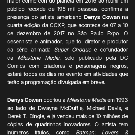
maior comic con do planeta em 2016 ao reunir um
público recorde de 196 mil pessoas, confirma a
presença do artista americano
Denys Cowan
na
quarta edição da CCXP, que acontece de 07 a 10
de dezembro de 2017 no São Paulo Expo. O
desenhista e animador, que foi diretor e produtor
da série animada
Super Choque
e cofundador
da
Milestone Media
, selo publicado pela DC
Comics com criadores e personagens negros,
estará todos os dias no evento em atividades que
terão a programação divulgada em breve.
Denys Cowan
cocriou a
Milestone Media
em 1993
ao lado de Dwayne McDuffie, Michael Davis, e
Derek T. Dingle, e já vendeu mais de 10 milhões de
cópias de quadrinhos inovadores. O artista tem
inúmeros títulos, como
Batman: Lovers &