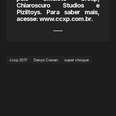
Chiaroscuro Studios e
Piziitoys. Para saber mais,
acesse: www.ccxp.com.br.
ccxp 2017
Denys Cowan
super choque