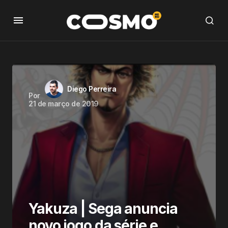
Diego Perreira
Por
21 de março de 2019
Yakuza | Sega anuncia
novo jogo da série e