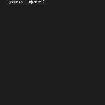
game xp
injustice 2