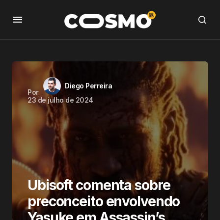
Diego Perreira
Por
23 de julho de 2024
Ubisoft comenta sobre
preconceito envolvendo
Yasuke em Assassin’s