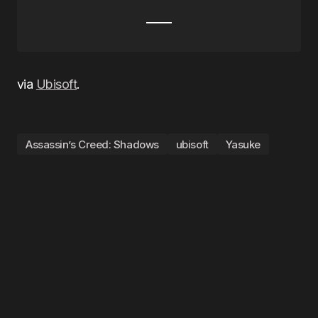
via
Ubisoft
.
Assassin’s Creed: Shadows
ubisoft
Yasuke