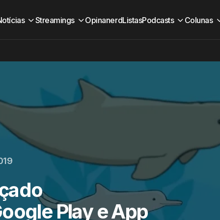
Notícias
Streamings
Opinanerd
Listas
Podcasts
Colunas
2019
nçado
Google Play e App