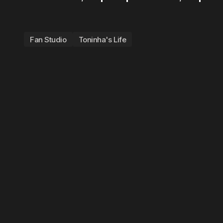
Fan Studio
Toninha's Life