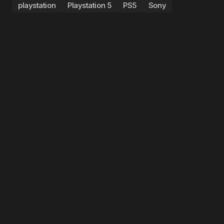
playstation
Playstation 5
PS5
Sony