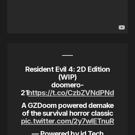
Resident Evil 4: 2D Edition
(WIP)
doomero-
21
https://t.co/CzbZVNdPNd
A GZDoom powered demake
of the survival horror classic
pic.twitter.com/2y7wlETnuR
— Powered by id Tech