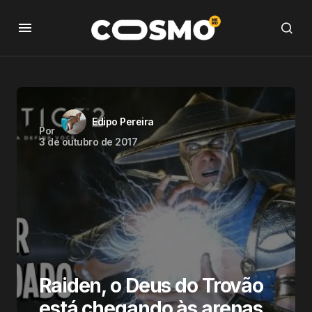
Edipo Pereira
Por
3 de outubro de 2017
Raiden, o Deus do Trovão
está chegando às arenas